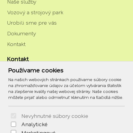
Naše služby
Vozový a strojový park
Urobili sme pre vás
Dokumenty
Kontakt
Kontakt
Používame cookies
igor.rozenberg@tszh.eu
Na našich webových stránkach používame súbory cookie
045/678 70 10
na zhromažďovanie údajov za účelom vytvárania štatistík
na zlepšenie kvality našej webovej stránky. Naše cookies
045/678 70 11
môžete prijať alebo odmietnuť kliknutím na tlačidlá nižšie.
Social
Nevyhnutné súbory cookie
Facebook
Analytické
© 2026 Arrabella s.r.o., mayabella s.r.o., Všetky práva
Marketingové