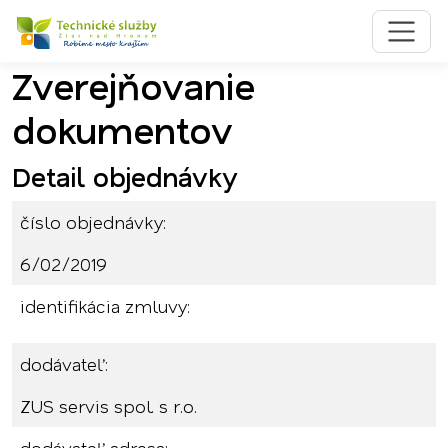
Zverejňovanie
Preskočiť na obsah
Preskočiť na hlavné menu
dokumentov
Detail objednávky
číslo objednávky:
6/02/2019
identifikácia zmluvy:
dodávateľ:
ZUS servis spol. s r.o.