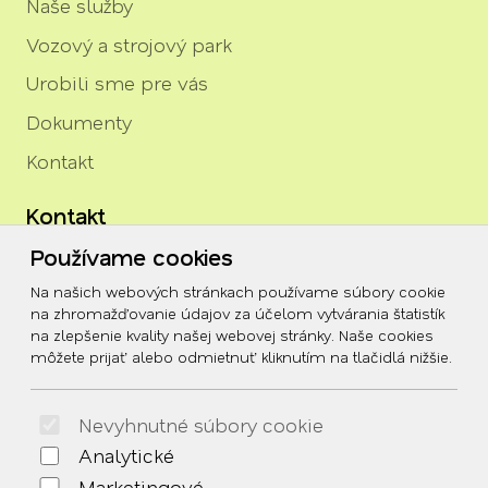
Naše služby
Vozový a strojový park
Urobili sme pre vás
Dokumenty
Kontakt
Kontakt
Používame cookies
igor.rozenberg@tszh.eu
Na našich webových stránkach používame súbory cookie
045/678 70 10
na zhromažďovanie údajov za účelom vytvárania štatistík
na zlepšenie kvality našej webovej stránky. Naše cookies
045/678 70 11
môžete prijať alebo odmietnuť kliknutím na tlačidlá nižšie.
Social
Nevyhnutné súbory cookie
Facebook
Analytické
© 2026 Arrabella s.r.o., mayabella s.r.o., Všetky práva
Marketingové