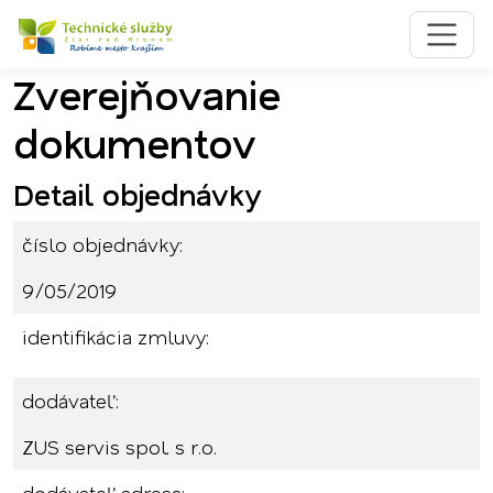
Zverejňovanie
Preskočiť na obsah
Preskočiť na hlavné menu
dokumentov
Detail objednávky
číslo objednávky:
9/05/2019
identifikácia zmluvy:
dodávateľ:
ZUS servis spol. s r.o.