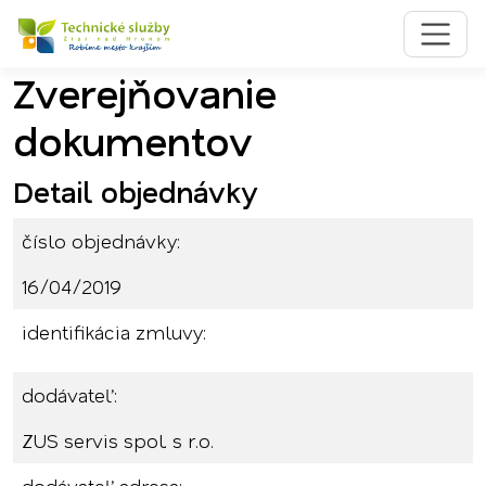
Zverejňovanie
Preskočiť na obsah
Preskočiť na hlavné menu
dokumentov
Detail objednávky
číslo objednávky:
16/04/2019
identifikácia zmluvy:
dodávateľ:
ZUS servis spol. s r.o.