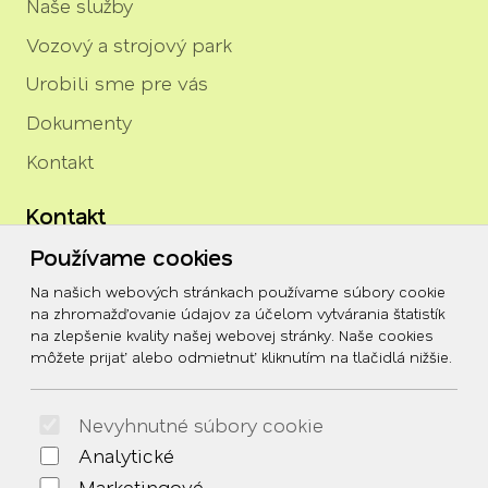
Naše služby
Vozový a strojový park
Urobili sme pre vás
Dokumenty
Kontakt
Kontakt
Používame cookies
igor.rozenberg@tszh.eu
Na našich webových stránkach používame súbory cookie
045/678 70 10
na zhromažďovanie údajov za účelom vytvárania štatistík
na zlepšenie kvality našej webovej stránky. Naše cookies
045/678 70 11
môžete prijať alebo odmietnuť kliknutím na tlačidlá nižšie.
Social
Nevyhnutné súbory cookie
Facebook
Analytické
© 2026 Arrabella s.r.o., mayabella s.r.o., Všetky práva
Marketingové