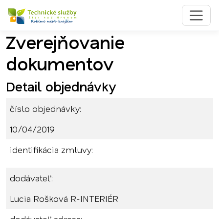
Zverejňovanie
Preskočiť na obsah
Preskočiť na hlavné menu
dokumentov
Detail objednávky
číslo objednávky:
10/04/2019
identifikácia zmluvy:
dodávateľ:
Lucia Rošková R-INTERIÉR