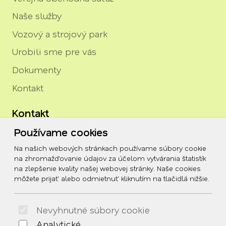
Naše služby
Vozový a strojový park
Urobili sme pre vás
Dokumenty
Kontakt
Kontakt
Používame cookies
igor.rozenberg@tszh.eu
Na našich webových stránkach používame súbory cookie
045/678 70 10
na zhromažďovanie údajov za účelom vytvárania štatistík
na zlepšenie kvality našej webovej stránky. Naše cookies
045/678 70 11
môžete prijať alebo odmietnuť kliknutím na tlačidlá nižšie.
Social
Nevyhnutné súbory cookie
Facebook
Analytické