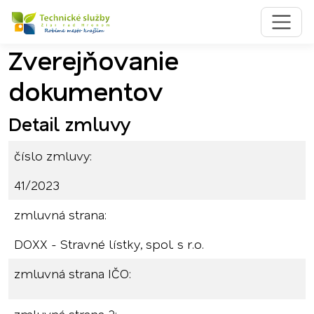
Zverejňovanie
Preskočiť na obsah
Preskočiť na hlavné menu
dokumentov
Detail zmluvy
číslo zmluvy:
41/2023
zmluvná strana:
DOXX - Stravné lístky, spol. s r.o.
zmluvná strana IČO: