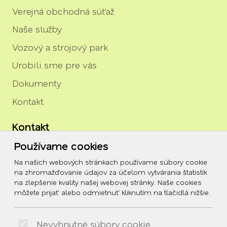
Verejná obchodná súťaž
Naše služby
Vozový a strojový park
Urobili sme pre vás
Dokumenty
Kontakt
Kontakt
Používame cookies
igor.rozenberg@tszh.eu
Na našich webových stránkach používame súbory cookie
045/678 70 10
na zhromažďovanie údajov za účelom vytvárania štatistík
na zlepšenie kvality našej webovej stránky. Naše cookies
045/678 70 11
môžete prijať alebo odmietnuť kliknutím na tlačidlá nižšie.
Social
Nevyhnutné súbory cookie