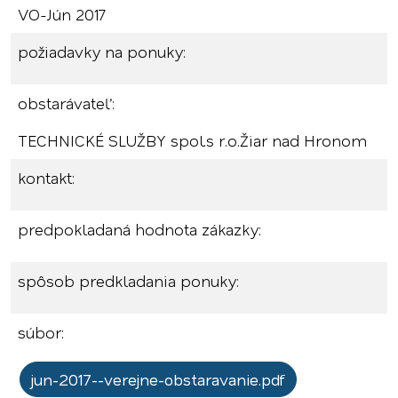
VO-Jún 2017
požiadavky na ponuky:
obstarávateľ:
TECHNICKÉ SLUŽBY spol.s r.o.Žiar nad Hronom
kontakt:
predpokladaná hodnota zákazky:
spôsob predkladania ponuky:
súbor:
jun-2017--verejne-obstaravanie.pdf