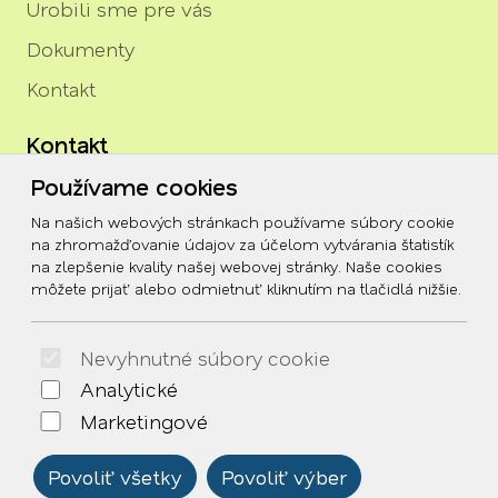
Urobili sme pre vás
Dokumenty
Kontakt
Kontakt
Používame cookies
igor.rozenberg@tszh.eu
Na našich webových stránkach používame súbory cookie
045/678 70 10
na zhromažďovanie údajov za účelom vytvárania štatistík
na zlepšenie kvality našej webovej stránky. Naše cookies
045/678 70 11
môžete prijať alebo odmietnuť kliknutím na tlačidlá nižšie.
Social
Nevyhnutné súbory cookie
Facebook
Analytické
© 2026 Arrabella s.r.o., mayabella s.r.o., Všetky práva
Marketingové
vyhradené.
Povoliť všetky
Povoliť výber