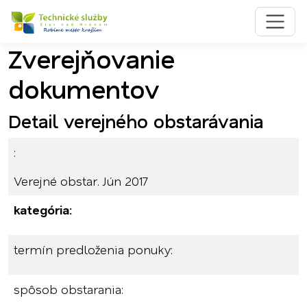
Zverejňovanie
Preskočiť na obsah
Preskočiť na hlavné menu
dokumentov
Detail verejného obstarávania
:
Verejné obstar. Jún 2017
kategória:
termín predloženia ponuky:
spôsob obstarania: