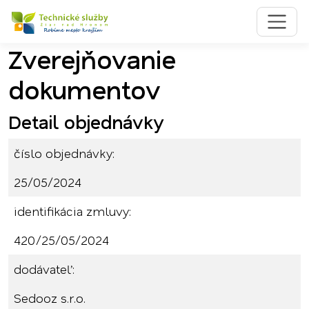
Zverejňovanie
Preskočiť na obsah
Preskočiť na hlavné menu
dokumentov
Detail objednávky
číslo objednávky:
25/05/2024
identifikácia zmluvy:
420/25/05/2024
dodávateľ:
Sedooz s.r.o.