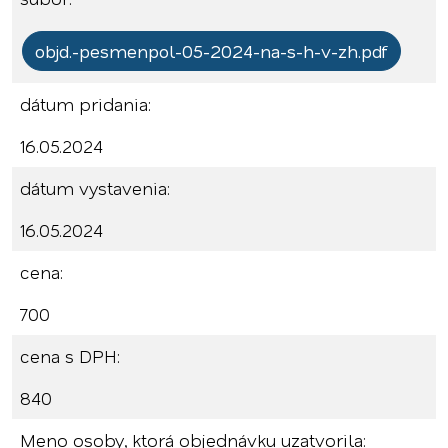
objd.-pesmenpol-05-2024-na-s-h-v-zh.pdf
dátum pridania:
16.05.2024
dátum vystavenia:
16.05.2024
cena:
700
cena s DPH:
840
Meno osoby, ktorá objednávku uzatvorila: