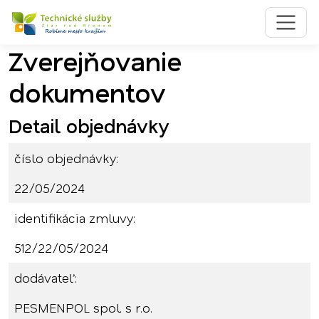
Zverejňovanie
Preskočiť na obsah
Preskočiť na hlavné menu
dokumentov
Detail objednávky
číslo objednávky:
22/05/2024
identifikácia zmluvy:
512/22/05/2024
dodávateľ:
PESMENPOL spol. s r.o.