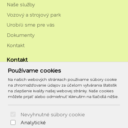
Naše služby
Vozový a strojový park
Urobili sme pre vás
Dokumenty
Kontakt
Kontakt
Používame cookies
igor.rozenberg@tszh.eu
Na našich webových stránkach používame súbory cookie
045/678 70 10
na zhromažďovanie údajov za účelom vytvárania štatistík
na zlepšenie kvality našej webovej stránky. Naše cookies
045/678 70 11
môžete prijať alebo odmietnuť kliknutím na tlačidlá nižšie.
Social
Nevyhnutné súbory cookie
Facebook
Analytické