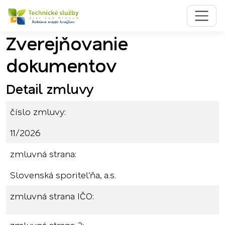
Zverejňovanie
Preskočiť na obsah
Preskočiť na hlavné menu
dokumentov
Detail zmluvy
číslo zmluvy:
11/2026
zmluvná strana:
Slovenská sporiteľňa, a.s.
zmluvná strana IČO: