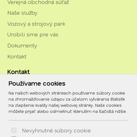
Verejná obchodná súťaž
Naše služby
Vozový a strojový park
Urobili sme pre vás
Dokumenty
Kontakt
Kontakt
Používame cookies
igor.rozenberg@tszh.eu
Na našich webových stránkach používame súbory cookie
045/678 70 10
na zhromažďovanie údajov za účelom vytvárania štatistík
na zlepšenie kvality našej webovej stránky. Naše cookies
045/678 70 11
môžete prijať alebo odmietnuť kliknutím na tlačidlá nižšie.
Social
Nevyhnutné súbory cookie
Facebook