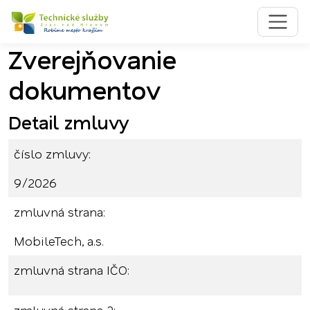
Zverejňovanie
Preskočiť na obsah
Preskočiť na hlavné menu
dokumentov
Detail zmluvy
číslo zmluvy:
9/2026
zmluvná strana:
MobileTech, a.s.
zmluvná strana IČO: