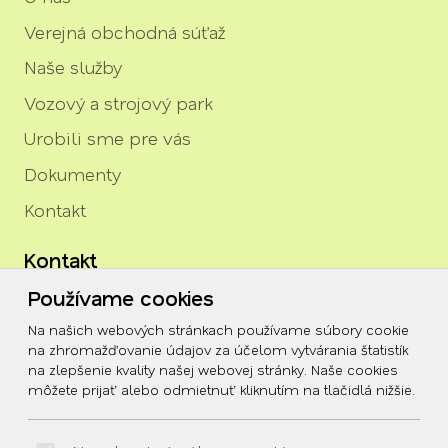
Verejná obchodná súťaž
Naše služby
Vozový a strojový park
Urobili sme pre vás
Dokumenty
Kontakt
Kontakt
Používame cookies
igor.rozenberg@tszh.eu
Na našich webových stránkach používame súbory cookie
045/678 70 10
na zhromažďovanie údajov za účelom vytvárania štatistík
na zlepšenie kvality našej webovej stránky. Naše cookies
045/678 70 11
môžete prijať alebo odmietnuť kliknutím na tlačidlá nižšie.
Social