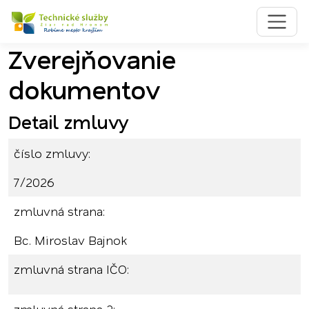
Zverejňovanie
Preskočiť na obsah
Preskočiť na hlavné menu
dokumentov
Detail zmluvy
číslo zmluvy:
7/2026
zmluvná strana:
Bc. Miroslav Bajnok
zmluvná strana IČO: