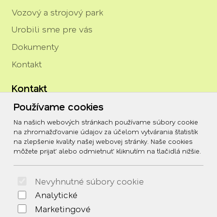
Vozový a strojový park
Urobili sme pre vás
Dokumenty
Kontakt
Kontakt
Používame cookies
igor.rozenberg@tszh.eu
Na našich webových stránkach používame súbory cookie
045/678 70 10
na zhromažďovanie údajov za účelom vytvárania štatistík
na zlepšenie kvality našej webovej stránky. Naše cookies
045/678 70 11
môžete prijať alebo odmietnuť kliknutím na tlačidlá nižšie.
Social
Nevyhnutné súbory cookie
Facebook
Analytické
© 2026 Arrabella s.r.o., mayabella s.r.o., Všetky práva
Marketingové
vyhradené.