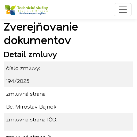
Zverejňovanie
Preskočiť na obsah
Preskočiť na hlavné menu
dokumentov
Detail zmluvy
číslo zmluvy:
194/2025
zmluvná strana:
Bc. Miroslav Bajnok
zmluvná strana IČO: