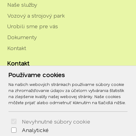
Naše služby
Vozový a strojový park
Urobili sme pre vás
Dokumenty
Kontakt
Kontakt
Používame cookies
igor.rozenberg@tszh.eu
Na našich webových stránkach používame súbory cookie
045/678 70 10
na zhromažďovanie údajov za účelom vytvárania štatistík
na zlepšenie kvality našej webovej stránky. Naše cookies
045/678 70 11
môžete prijať alebo odmietnuť kliknutím na tlačidlá nižšie.
Social
Nevyhnutné súbory cookie
Facebook
Analytické