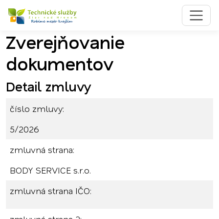
Zverejňovanie
Preskočiť na obsah
Preskočiť na hlavné menu
dokumentov
Detail zmluvy
číslo zmluvy:
5/2026
zmluvná strana:
BODY SERVICE s.r.o.
zmluvná strana IČO: