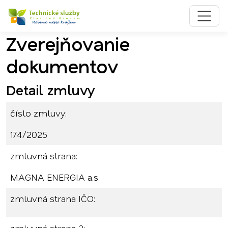
Zverejňovanie
Preskočiť na obsah
Preskočiť na hlavné menu
dokumentov
Detail zmluvy
číslo zmluvy:
174/2025
zmluvná strana:
MAGNA ENERGIA a.s.
zmluvná strana IČO: