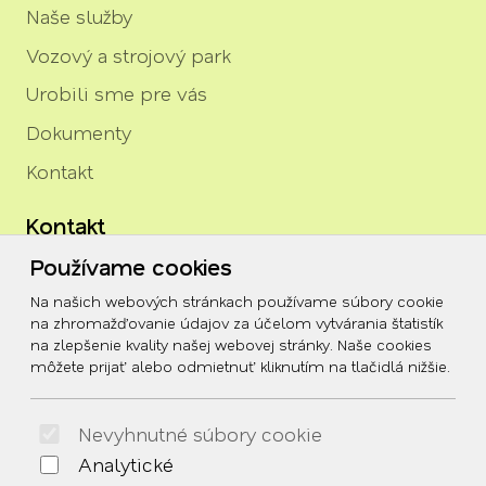
Naše služby
Vozový a strojový park
Urobili sme pre vás
Dokumenty
Kontakt
Kontakt
Používame cookies
igor.rozenberg@tszh.eu
Na našich webových stránkach používame súbory cookie
045/678 70 10
na zhromažďovanie údajov za účelom vytvárania štatistík
na zlepšenie kvality našej webovej stránky. Naše cookies
045/678 70 11
môžete prijať alebo odmietnuť kliknutím na tlačidlá nižšie.
Social
Nevyhnutné súbory cookie
Facebook
Analytické