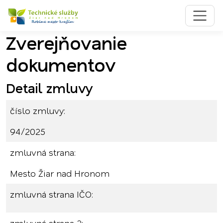
Zverejňovanie
Preskočiť na obsah
Preskočiť na hlavné menu
dokumentov
Detail zmluvy
číslo zmluvy:
94/2025
zmluvná strana:
Mesto Žiar nad Hronom
zmluvná strana IČO: