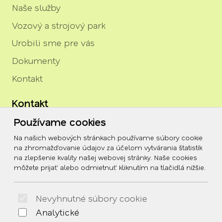
Naše služby
Vozový a strojový park
Urobili sme pre vás
Dokumenty
Kontakt
Kontakt
Používame cookies
igor.rozenberg@tszh.eu
Na našich webových stránkach používame súbory cookie
045/678 70 10
na zhromažďovanie údajov za účelom vytvárania štatistík
na zlepšenie kvality našej webovej stránky. Naše cookies
045/678 70 11
môžete prijať alebo odmietnuť kliknutím na tlačidlá nižšie.
Social
Nevyhnutné súbory cookie
Facebook
Analytické