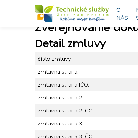
O
NÁS
Zverejňovanie do
Preskočiť na obsah
Preskočiť na hlavné menu
Detail zmluvy
číslo zmluvy:
zmluvná strana:
zmluvná strana IČO:
zmluvná strana 2:
zmluvná strana 2 IČO:
zmluvná strana 3:
zmluvná strana 3 IČO: