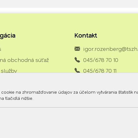
gácia
Kontakt
s
igor.rozenberg@tszh
jná obchodná súťaž
045/678 70 10
 služby
045/678 70 11
ý a strojový park
ili sme pre vás
okie na zhromažďovanie údajov za účelom vytvárania štatistík na z
 tlačidlá nižšie.
umenty
akt
© 2026 Arrabella s.r.o., mayabella s.r.o., Všetky práva vyhradené.