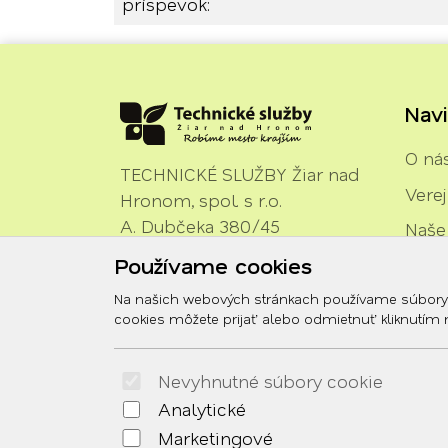
príspevok:
Navi
O ná
TECHNICKÉ SLUŽBY Žiar nad
Vere
Hronom, spol. s r.o.
A. Dubčeka 380/45
Naše
965 01 Žiar nad Hronom
Používame cookies
Vozov
Urob
Na našich webových stránkach používame súbory co
cookies môžete prijať alebo odmietnuť kliknutím na
Dok
Kont
Nevyhnutné súbory cookie
Analytické
Marketingové