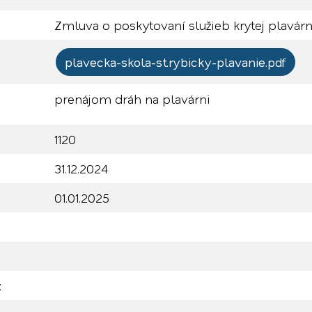
Zmluva o poskytovaní služieb krytej plavár
plavecka-skola-st.rybicky-plavanie.pdf
prenájom dráh na plavárni
1120
31.12.2024
01.01.2025
: