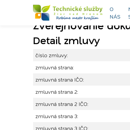
O
NÁS
Zverejňovanie do
Preskočiť na obsah
Preskočiť na hlavné menu
Detail zmluvy
číslo zmluvy:
zmluvná strana:
zmluvná strana IČO:
zmluvná strana 2:
zmluvná strana 2 IČO:
zmluvná strana 3:
zmluvná strana 3 IČO: