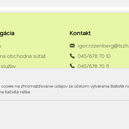
gácia
Kontakt
s
igor.rozenberg@tszh
jná obchodná súťaž
045/678 70 10
 služby
045/678 70 11
ý a strojový park
ili sme pre vás
okie na zhromažďovanie údajov za účelom vytvárania štatistík na z
 tlačidlá nižšie.
umenty
akt
© 2026 Arrabella s.r.o., mayabella s.r.o., Všetky práva vyhradené.