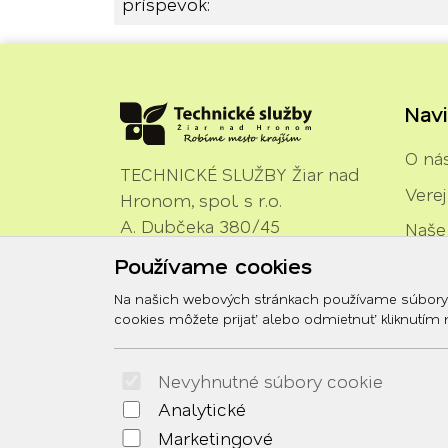
príspevok:
Navi
O ná
TECHNICKÉ SLUŽBY Žiar nad
Vere
Hronom, spol. s r.o.
A. Dubčeka 380/45
Naše
965 01 Žiar nad Hronom
Používame cookies
Vozov
Urob
Na našich webových stránkach používame súbory co
cookies môžete prijať alebo odmietnuť kliknutím na
Dok
Kont
Nevyhnutné súbory cookie
Analytické
Marketingové