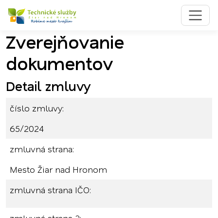
Zverejňovanie
Preskočiť na obsah
Preskočiť na hlavné menu
dokumentov
Detail zmluvy
číslo zmluvy:
65/2024
zmluvná strana:
Mesto Žiar nad Hronom
zmluvná strana IČO: