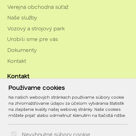
Verejná obchodná súťaž
Naše služby
Vozový a strojový park
Urobili sme pre vás
Dokumenty
Kontakt
Kontakt
Používame cookies
igor.rozenberg@tszh.eu
Na našich webových stránkach používame súbory cookie
045/678 70 10
na zhromažďovanie údajov za účelom vytvárania štatistík
na zlepšenie kvality našej webovej stránky. Naše cookies
045/678 70 11
môžete prijať alebo odmietnuť kliknutím na tlačidlá nižšie.
Social
Nevyhnutné súbory cookie