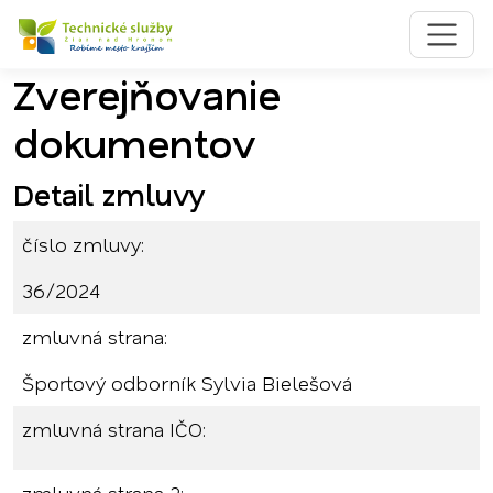
Zverejňovanie
Preskočiť na obsah
Preskočiť na hlavné menu
dokumentov
Detail zmluvy
číslo zmluvy:
36/2024
zmluvná strana:
Športový odborník Sylvia Bielešová
zmluvná strana IČO: