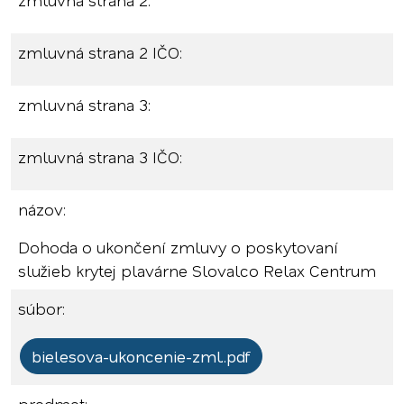
zmluvná strana 2:
zmluvná strana 2 IČO:
zmluvná strana 3:
zmluvná strana 3 IČO:
názov:
Dohoda o ukončení zmluvy o poskytovaní
služieb krytej plavárne Slovalco Relax Centrum
súbor:
bielesova-ukoncenie-zml..pdf