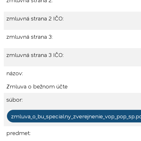
zmluvná strana 2:
zmluvná strana 2 IČO:
zmluvná strana 3:
zmluvná strana 3 IČO:
názov:
Zmluva o bežnom účte
súbor:
zmluva_o_bu_specialny_zverejnenie_vop_pop_sp.p
predmet: