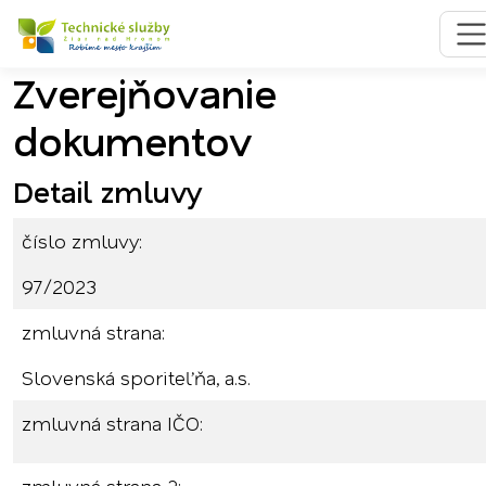
Zverejňovanie
Preskočiť na obsah
Preskočiť na hlavné menu
dokumentov
Detail zmluvy
číslo zmluvy:
97/2023
zmluvná strana:
Slovenská sporiteľňa, a.s.
zmluvná strana IČO: