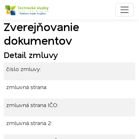
Zverejňovanie
Preskočiť na obsah
Preskočiť na hlavné menu
dokumentov
Detail zmluvy
číslo zmluvy:
zmluvná strana:
zmluvná strana IČO:
zmluvná strana 2: